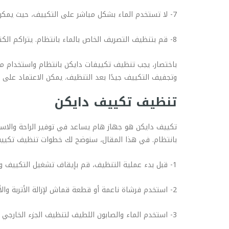
7- لا تستخدم الماء بشكل مباشر على التكييف، حيث يمكن أن يؤدي ذلك إلى تلف التكييف وتعطيله.
8- قم بتنظيف التصريف الخاص بالماء بانتظام. يتراكم الكثير من الأتربة والشوائب في تصريف الماء، ويمكن استخدام الماء والصابون اللطيف لتنظيفه.
باختصار، يجب تنظيف تكييفات دايكن بانتظام واستخدام مو
وتجفيف التكييف جيدًا بعد التنظيف. يمكن الاعتماد على
تنظيف تكييف دايكن
تكييف دايكن هو جهاز هام يساعد في توفير الراحة والاستق
بانتظام. في هذا المقال، سنوضح لك خطوات تنظيف تكييف
1- قبل بدء عملية التنظيف، قم بإيقاف تشغيل التكييف وفصله عن مصدر الكهرباء.
2- استخدم فرشاة ناعمة أو قطعة قماش لإزالة الأتربة والأوساخ من الجزء الخارجي للتكييف، مثل الشبكة الخارجية والمروحة.
3- استخدم الماء والصابون اللطيف لتنظيف الجزء الخارجي من التكييف. يمكن استخدام فرشاة أو قطعة قماش لإزالة الأوساخ والأتربة.