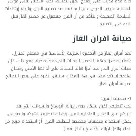
حالة عدم قدرتك على إصلاح الفرن بنفسك، يجب الاتصال بفني مؤهل
للمساعدة. يجب الحرص على السلامة عند تصليح الفرن، واتباع إرشادات
السلامة الصحيحة والتأكد من أن الفرن مفصول عن مصدر الغاز قبل
البدء في التصليح.
صيانة افران الغاز
تعد أفران الغاز من الأجهزة المنزلية الأساسية في معظم المنازل،
وتعتبر مصدرًا مهمًا لتحضير الوجبات اللذيذة والصحية. ومع ذلك، فإن
صيانة أفران الغاز تعد أمرًا هامًا للحفاظ على أدائها الأمثل وضمان
سلامة استخدامها. في هذا المقال، سنلقي نظرة على بعض النصائح
لصيانة أفران الغاز.
1- تنظيف الفرن:
يجب تنظيف الفرن بشكل دوري لإزالة الأوساخ والشوائب التي قد
تتراكم على الجدران الداخلية للفرن، وكذلك تنظيف الشبكة والصواني.
يمكن استخدام منظفات مخصصة لتنظيف الفرن، أو استخدام مزيج من
الماء والخل لإزالة الأوساخ بشكل فعال.