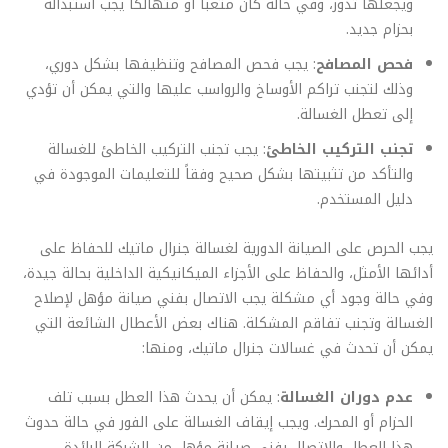
ويجعلها تدور، وفي حالة كان متعباً أو متهالكاً يجب استبداله
بحزام جديد.
فحص المصافح
: يجب فحص المصافح وتنظيفها بشكل دوري،
وذلك لتجنب تراكم الأوساخ والرواسب عليها والتي يمكن أن تؤدي
إلى تعطل الغسالة.
تجنب التركيب الخاطئ
: يجب تجنب التركيب الخاطئ للغسالة
والتأكد من تثبيتها بشكل صحيح وفقاً للتعليمات الموجودة في
دليل المستخدم.
يجب الحرص على الصيانة الدورية لغسالة جنرال ماتيك للحفاظ على
أدائها الأمثل، والحفاظ على الأجزاء الميكانيكية الداخلية بحالة جيدة،
وفي حالة وجود أي مشكلة يجب الاتصال بفني صيانة مؤهل لإصلاح
الغسالة وتجنب تفاقم المشكلة. هناك بعض الأعطال الشائعة التي
يمكن أن تحدث في غسالات جنرال ماتيك، ومنها:
عدم دوران الغسالة
: يمكن أن يحدث هذا العطل بسبب تلف
الحزام أو المحرك. ويجب إيقاف الغسالة على الفور في حالة حدوث
هذا العطل والاتصال بفني صيانة مؤهل من الشركة الرائدة.