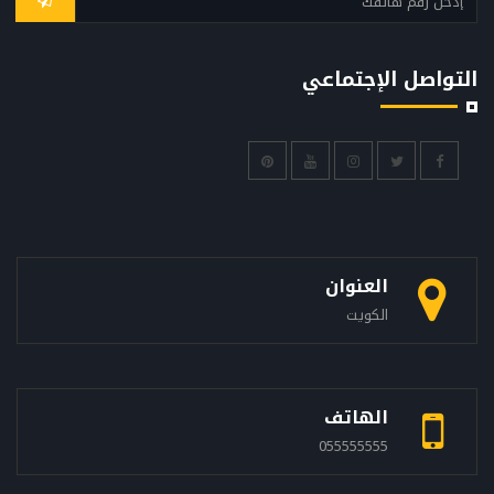
التواصل الإجتماعي
العنوان
الكويت
الهاتف
055555555