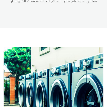
سنلقي نظرة على بعض النصائح لصيانة مجففات الكتروستار.