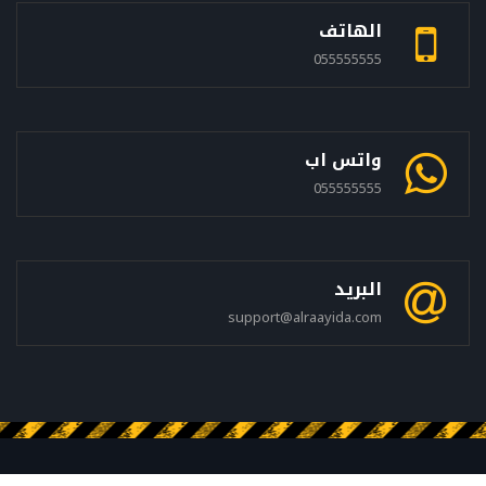
الهاتف
055555555
واتس اب
055555555
البريد
support@alraayida.com
جميع الحقوق محفوظه © الشركة الرائدة فى الكويت